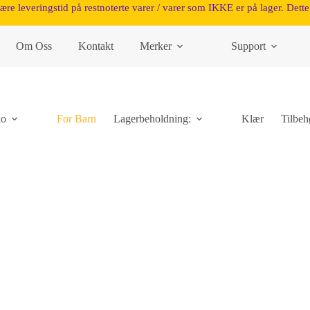
være leveringstid på restnoterte varer / varer som IKKE er på lager. Dette 
Om Oss
Kontakt
Merker
Support
ko
For Barn
Lagerbeholdning:
Klær
Tilbeh