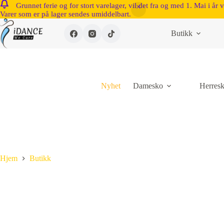
Grunnet ferie og for stort varelager, vil det fra og med 1. Mai i år 
Varer som er på lager sendes umiddelbart.
Butikk
Nyhet
Damesko
Herres
Hjem
Butikk