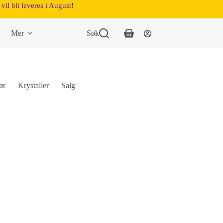
vil bli leveres i August!
Mer
Søk
ør
Krystaller
Salg