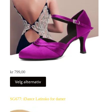
kr
799,00
Velg alternativ
SG677: iDance Latinsko for damer