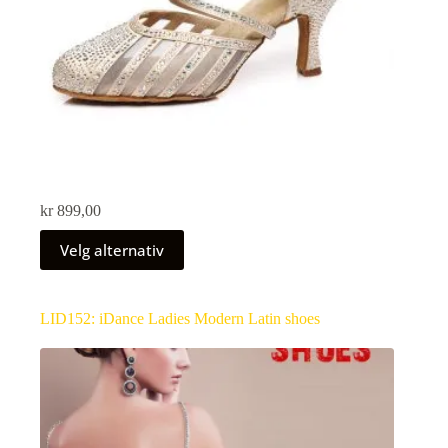
kr
899,00
Velg alternativ
LID152: iDance Ladies Modern Latin shoes