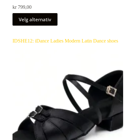
kr
799,00
Velg alternativ
IDSHE12: iDance Ladies Modern Latin Dance shoes