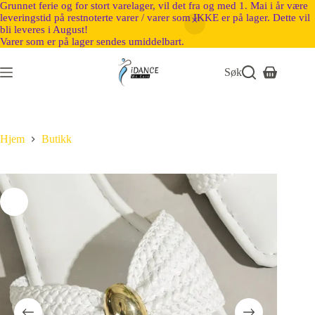
Grunnet ferie og for stort varelager, vil det fra og med 1. Mai i år være
leveringstid på restnoterte varer / varer som IKKE er på lager. Dette vil
bli leveres i August!
Varer som er på lager sendes umiddelbart.
Søk
Hjem
Butikk