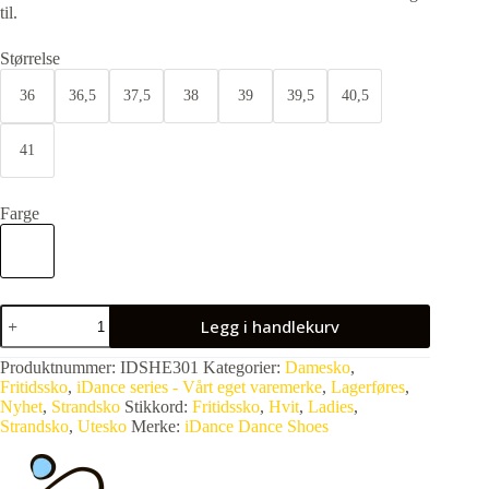
til.
Størrelse
36
36,5
37,5
38
39
39,5
40,5
41
Farge
Legg i handlekurv
Produktnummer:
IDSHE301
Kategorier:
Damesko
,
Fritidssko
,
iDance series - Vårt eget varemerke
,
Lagerføres
,
Nyhet
,
Strandsko
Stikkord:
Fritidssko
,
Hvit
,
Ladies
,
Strandsko
,
Utesko
Merke:
iDance Dance Shoes