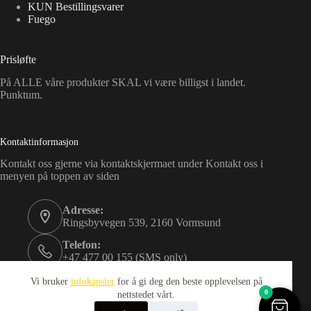
KUN Bestillingsvarer
Fuego
Prisløfte
På ALLE våre produkter SKAL vi være billigst i landet.
Punktum.
Kontaktinformasjon
Kontakt oss gjerne via kontaktskjermaet under Kontakt oss i
menyen på toppen av siden
Adresse:
Ringsbyvegen 539, 2160 Vormsund
Telefon:
+47 477 00 155 (SMS only)
Email:
Vi bruker
infokapsler
for å gi deg den beste opplevelsen på
kundeservice@idance.life
0
nettstedet vårt.
Opphavsrett © 2026