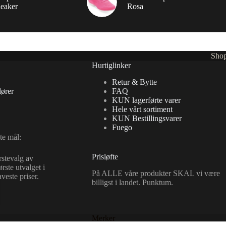
eaker
Rosa
Sho
Hurtiglinker
Retur & Bytte
ører
FAQ
KUN lagerførte varer
Hele vårt sortiment
KUN Bestillingsvarer
Fuego
te mål:
Prisløfte
rstevalg av
rste utvalget i
På ALLE våre produkter SKAL vi være
este priser.
billigst i landet. Punktum.
Merker