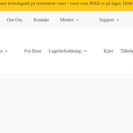
være leveringstid på restnoterte varer / varer som IKKE er på lager. Dette 
Om Oss
Kontakt
Merker
Support
ko
For Barn
Lagerbeholdning:
Klær
Tilbeh