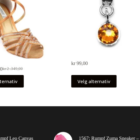
kr
99,00
00
kr
2 .349,00
ternativ
Velg alternativ
umpf Leo Canvas
1567: Rumpf Zuma Sneaker –