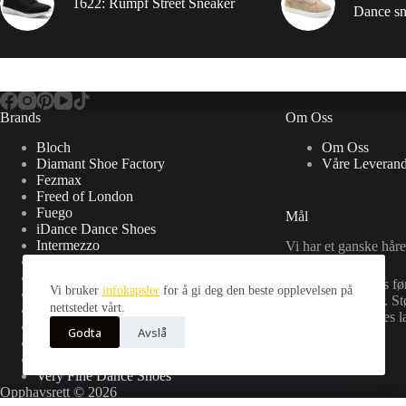
1622: Rumpf Street Sneaker
Dance sn
Brands
Om Oss
Bloch
Om Oss
Diamant Shoe Factory
Våre Leverand
Fezmax
Freed of London
Fuego
Mål
iDance Dance Shoes
Intermezzo
Vi har et ganske håre
OEM
Pana Mio
Vi skal bli Norges fø
Vi bruker
infokapsler
for å gi deg den beste opplevelsen på
PortDance
danseskobutikker. Stø
nettstedet vårt.
Rumpf
Norge med Norges lav
Sansha
Godta
Avslå
So Danca
Supadance
Very Fine Dance Shoes
Opphavsrett © 2026