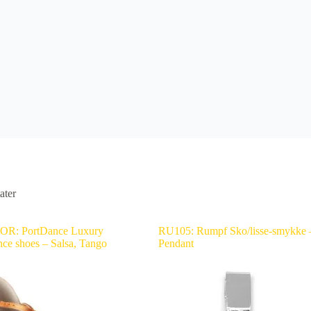
ater
R: PortDance Luxury
RU105: Rumpf Sko/lisse-smykke 
ce shoes – Salsa, Tango
Pendant