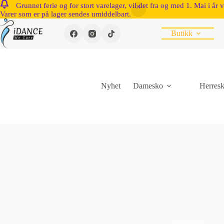
Grunnet ferie og for stort varelager, vil det fra og med 1. Mai i år 
Varer som er på lager sendes umiddelbart.
Butikk
Nyhet
Damesko
Herres
Krystaller