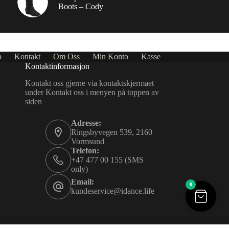
Boots – Cody
p
Kontakt
Om Oss
Min Konto
Kasse
Kontaktinformasjon
Kontakt oss gjerne via kontaktskjermaet
under Kontakt oss i menyen på toppen av
siden
Adresse:
Ringsbyvegen 539, 2160
Vormsund
Telefon:
+47 477 00 155 (SMS
only)
Email:
0
kundeservice@idance.life