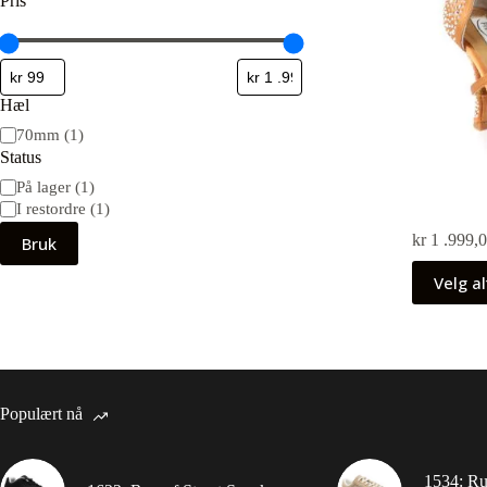
Pris
Hæl
70mm
(
1
)
Status
På lager
(
1
)
I restordre
(
1
)
kr
1 .999,
Bruk
Velg al
Populært nå
1534: R