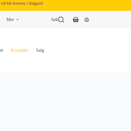
vil bli leveres i August!
Mer
Søk
ør
Krystaller
Salg