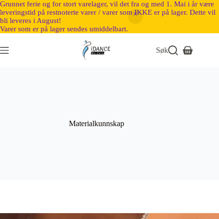
Grunnet ferie og for stort varelager, vil det fra og med 1. Mai i år være
leveringstid på restnoterte varer / varer som IKKE er på lager. Dette vil
bli leveres i August!
Varer som er på lager sendes umiddelbart.
Søk
Materialkunnskap