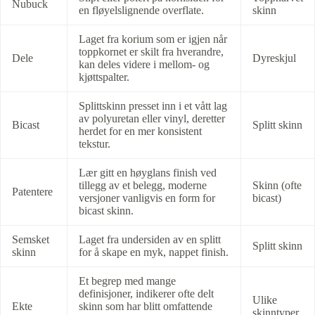
Nubuck
en fløyelslignende overflate.
skinn
Laget fra korium som er igjen når
toppkornet er skilt fra hverandre,
Dele
Dyreskjul
kan deles videre i mellom- og
kjøttspalter.
Splittskinn presset inn i et vått lag
av polyuretan eller vinyl, deretter
Bicast
Splitt skinn
herdet for en mer konsistent
tekstur.
Lær gitt en høyglans finish ved
tillegg av et belegg, moderne
Skinn (ofte
Patentere
versjoner vanligvis en form for
bicast)
bicast skinn.
Semsket
Laget fra undersiden av en splitt
Splitt skinn
skinn
for å skape en myk, nappet finish.
Et begrep med mange
definisjoner, indikerer ofte delt
Ulike
Ekte
skinn som har blitt omfattende
skinntyper