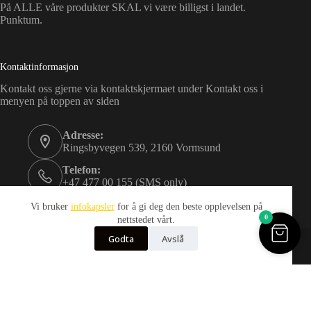
På ALLE våre produkter SKAL vi være billigst i landet.
Punktum.
Kontaktinformasjon
Kontakt oss gjerne via kontaktskjermaet under Kontakt oss i
menyen på toppen av siden
Adresse:
Ringsbyvegen 539, 2160 Vormsund
Telefon:
+47 477 00 155 (SMS only)
Email:
Vi bruker
infokapsler
for å gi deg den beste opplevelsen på
kundeservice@idance.life
0
nettstedet vårt.
Opphavsrett © 2026
Godta
Avslå
Merker