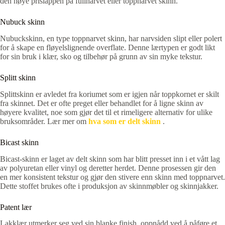
den høye prislappen på fullnarvet eller toppnarvet skinn.
Nubuck skinn
Nubuckskinn, en type toppnarvet skinn, har narvsiden slipt eller polert
for å skape en fløyelslignende overflate. Denne lærtypen er godt likt
for sin bruk i klær, sko og tilbehør på grunn av sin myke tekstur.
Splitt skinn
Splittskinn er avledet fra koriumet som er igjen når toppkornet er skilt
fra skinnet. Det er ofte preget eller behandlet for å ligne skinn av
høyere kvalitet, noe som gjør det til et rimeligere alternativ for ulike
bruksområder. Lær mer om
hva som er delt skinn
.
Bicast skinn
Bicast-skinn er laget av delt skinn som har blitt presset inn i et vått lag
av polyuretan eller vinyl og deretter herdet. Denne prosessen gir den
en mer konsistent tekstur og gjør den stivere enn skinn med toppnarvet.
Dette stoffet brukes ofte i produksjon av skinnmøbler og skinnjakker.
Patent lær
Lakklær utmerker seg ved sin blanke finish, oppnådd ved å påføre et