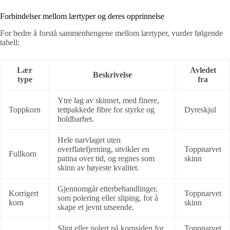
Forbindelser mellom lærtyper og deres opprinnelse
For bedre å forstå sammenhengene mellom lærtyper, vurder følgende
tabell:
Lær
Avledet
Beskrivelse
type
fra
Ytre lag av skinnet, med finere,
Toppkorn
tettpakkede fibre for styrke og
Dyreskjul
holdbarhet.
Hele narvlaget uten
overflatefjerning, utvikler en
Toppnarvet
Fullkorn
patina over tid, og regnes som
skinn
skinn av høyeste kvalitet.
Gjennomgår etterbehandlinger,
Korrigert
Toppnarvet
som polering eller sliping, for å
korn
skinn
skape et jevnt utseende.
Slipt eller polert på kornsiden for
Toppnarvet