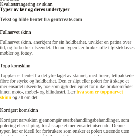
Kvalitetsrangering av skinn
Typer av lær og deres undertyper
Tekst og bilde hentet fra gentcreate.com
Fullnarvet skinn
Fullnarvet skinn, anerkjent for sin holdbarhet, utvikler en patina over
tid, og forbedrer utseendet. Denne typen lær brukes ofte i førsteklasses
møbler og fottøy.
Topp kornskinn
Topplær er hentet fra det ytre laget av skinnet, med finere, tettpakkede
fibre for styrke og holdbarhet. Den er slipt eller polert for å skape et
mer ensartet utseende, noe som gjør den egnet for ulike bruksområder
innen mote-, møbel- og bilindustri. Lær
hva som er toppnarvet
skinn
og alt om det.
Korrigert kornskinn
Korrigert narvskinn gjennomgår etterbehandlingsbehandlinger, som
polering eller sliping, for å skape et mer ensartet utseende. Denne
typen lær er ideell for forbrukere som ønsker et polert utseende uten