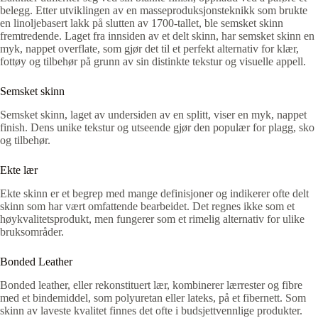
belegg. Etter utviklingen av en masseproduksjonsteknikk som brukte
en linoljebasert lakk på slutten av 1700-tallet, ble semsket skinn
fremtredende. Laget fra innsiden av et delt skinn, har semsket skinn en
myk, nappet overflate, som gjør det til et perfekt alternativ for klær,
fottøy og tilbehør på grunn av sin distinkte tekstur og visuelle appell.
Semsket skinn
Semsket skinn, laget av undersiden av en splitt, viser en myk, nappet
finish. Dens unike tekstur og utseende gjør den populær for plagg, sko
og tilbehør.
Ekte lær
Ekte skinn er et begrep med mange definisjoner og indikerer ofte delt
skinn som har vært omfattende bearbeidet. Det regnes ikke som et
høykvalitetsprodukt, men fungerer som et rimelig alternativ for ulike
bruksområder.
Bonded Leather
Bonded leather, eller rekonstituert lær, kombinerer lærrester og fibre
med et bindemiddel, som polyuretan eller lateks, på et fibernett. Som
skinn av laveste kvalitet finnes det ofte i budsjettvennlige produkter.