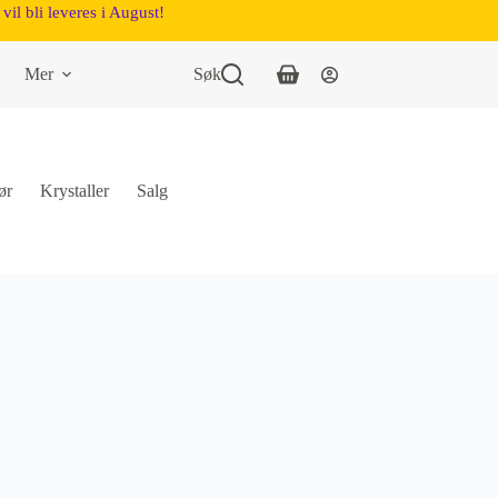
vil bli leveres i August!
Mer
Søk
ør
Krystaller
Salg