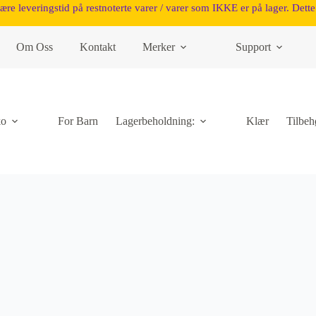
være leveringstid på restnoterte varer / varer som IKKE er på lager. Dette 
Om Oss
Kontakt
Merker
Support
ko
For Barn
Lagerbeholdning:
Klær
Tilbeh