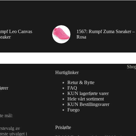
umpf Leo Canvas
1567: Rumpf Zuma Sneaker –
eaker
Rosa
Sho
Hurtiglinker
Retur & Bytte
ører
FAQ
KUN lagerførte varer
Hele vårt sortiment
KUN Bestillingsvarer
Fuego
te mål:
Prisløfte
rstevalg av
rste utvalget i