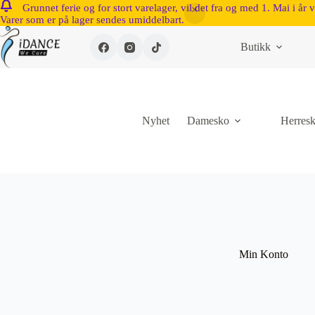
Grunnet ferie og for stort varelager, vil det fra og med 1. Mai i år 
Varer som er på lager sendes umiddelbart.
Butikk
Nyhet
Damesko
Herres
Min Konto