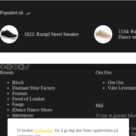
Populært nå
1534: R
1622: Rumpf Street Sneaker
Dance sn
Brands
Om Oss
Bloch
Om Oss
Diamant Shoe Factory
Våre Leverand
Fezmax
Freed of London
Fuego
Mål
iDance Dance Shoes
Intermezzo
Vi har et ganske håre
OEM
Pana Mio
Vi skal bli Norges fø
Vi bruker
infokapsler
for å gi deg den beste opplevelsen på
PortDance
danseskobutikker. Stø