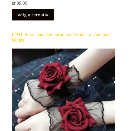
kr
99,00
Velg alternativ
IDH1: Korte håndleddsstrømper / brudearmbånd med
blomst