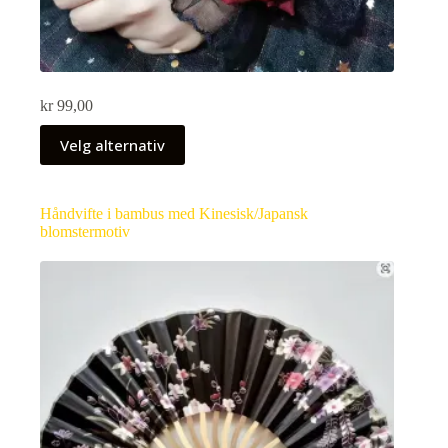
kr
99,00
Velg alternativ
Håndvifte i bambus med Kinesisk/Japansk
blomstermotiv