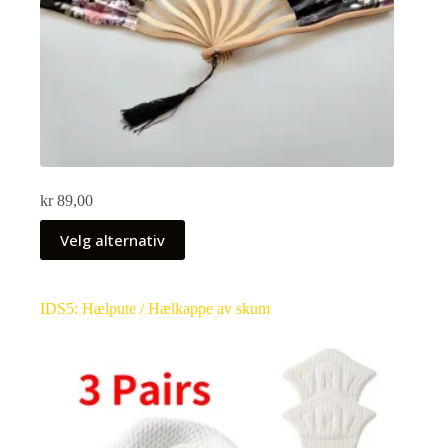
kr
89,00
Velg alternativ
IDS5: Hælpute / Hælkappe av skum