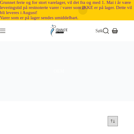
Grunnet ferie og for stort varelager, vil det fra og med 1. Mai i år være
leveringstid på restnoterte varer / varer som IKKE er på lager. Dette vil
bli leveres i August!
Varer som er på lager sendes umiddelbart.
Søk
OEM