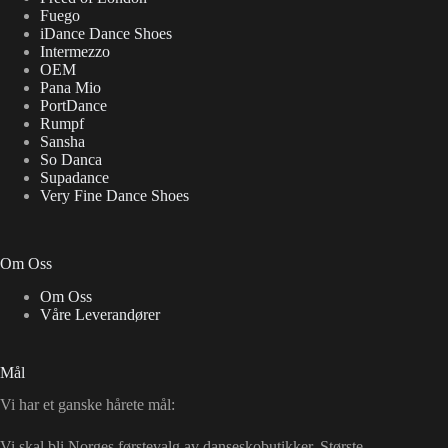
Fuego
iDance Dance Shoes
Intermezzo
OEM
Pana Mio
PortDance
Rumpf
Sansha
So Danca
Supadance
Very Fine Dance Shoes
Om Oss
Om Oss
Våre Leverandører
Mål
Vi har et ganske hårete mål:
Vi skal bli Norges førstevalg av danseskobutikker. Største