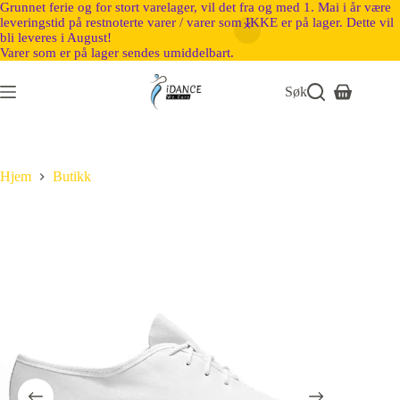
Grunnet ferie og for stort varelager, vil det fra og med 1. Mai i år være
leveringstid på restnoterte varer / varer som IKKE er på lager. Dette vil
bli leveres i August!
Varer som er på lager sendes umiddelbart.
Søk
Hjem
Butikk