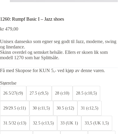
1260: Rumpf Basic I – Jazz shoes
kr
479,00
Unisex dansesko som egner seg godt til Jazz, moderne, swing
og linedance.
Skinn overdel og semsket helsåle. Ellers er skoen lik som
modell 1270 som har Splittsåle.
Få med Skopose for KUN 5,- ved kjøp av denne varen.
Størrelse
26.5/27(c9)
27.5 (c9,5)
28 (c10)
28.5 (c10,5)
29/29.5 (c11)
30 (c11,5)
30.5 (c12)
31 (c12,5)
31.5/32 (c13)
32.5 (c13,5)
33 (UK 1)
33,5 (UK 1,5)