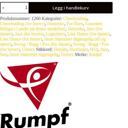
Legg i handlekurv
Produktnummer:
1260
Kategorier:
Cheerleading
,
Cheerleading (for herrer)
,
Damesko
,
For Barn
,
Garantert
Billigst i Landet på denne modellen!
,
Herresko
,
Jazz (for
damer)
,
Jazz (for herrer)
,
Lagerføres
,
Line Dance (for damer)
,
Line Dance (for herrer)
,
Store Størrelser tilgjengelig (43 og
større)
,
Swing / Bugg / Fox (for damer)
,
Swing / Bugg / Fox
(for herrer)
,
Unisex
Stikkord:
Helsåle
,
Hudfarget
,
Hvit
,
Jazz
,
Sort
,
Store Størrelser tilgjengelig
,
Unisex
Merke:
Rumpf