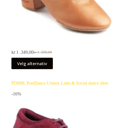
kr
1 .349,00
kr
1 .599,00
Velg alternativ
PD008: PortDance Unisex Latin & Social dance shoe
-16%