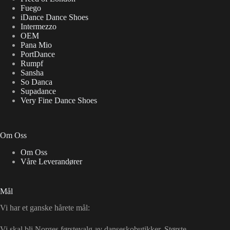
Fuego
iDance Dance Shoes
Intermezzo
OEM
Pana Mio
PortDance
Rumpf
Sansha
So Danca
Supadance
Very Fine Dance Shoes
Om Oss
Om Oss
Våre Leverandører
Mål
Vi har et ganske hårete mål:
Vi skal bli Norges førstevalg av danseskobutikker. Største