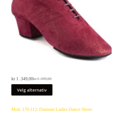
kr
1 .349,00
kr
1 .599,00
Velg alternativ
Mod. 170-112: Diamant Ladies Dance Shoes