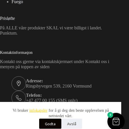
Fuego
Prisløfte
På ALLE våre produkter SKAL vi være billigst i landet.
Punktum.
Kontaktinformasjon
Kontakt oss gjerne via kontaktskjermaet under Kontakt oss i
menyen på toppen av siden
Adresse:
Ringsbyvegen 539, 2160 Vormsund
Telefon:
+47 477 00 155 (SMS only)
Email:
Vi bruker
infokapsler
for å gi deg den beste opplevelsen på
kundeservice@idance.life
0
nettstedet vårt.
Opphavsrett © 2026
Godta
Avslå