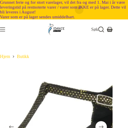
Grunnet ferie og for stort varelager, vil det fra og med 1. Mai i år være
leveringstid på restnoterte varer / varer som IKKE er på lager. Dette vil
bli leveres i August!
Varer som er på lager sendes umiddelbart.
Søk
Hjem
Butikk