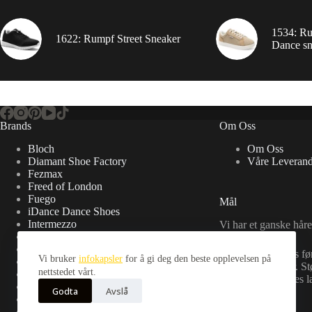
1534: R
1622: Rumpf Street Sneaker
Dance sn
Brands
Om Oss
Bloch
Om Oss
Diamant Shoe Factory
Våre Leverand
Fezmax
Freed of London
Fuego
Mål
iDance Dance Shoes
Intermezzo
Vi har et ganske håre
OEM
Pana Mio
Vi skal bli Norges fø
Vi bruker
infokapsler
for å gi deg den beste opplevelsen på
PortDance
danseskobutikker. Stø
nettstedet vårt.
Rumpf
Norge med Norges lav
Sansha
Godta
Avslå
So Danca
Supadance