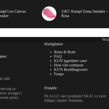
umpf Leo Canvas
1567: Rumpf Zuma Sneaker –
eaker
Rosa
Sho
Hurtiglinker
Retur & Bytte
ører
FAQ
KUN lagerførte varer
Hele vårt sortiment
KUN Bestillingsvarer
Fuego
te mål:
Prisløfte
rstevalg av
rste utvalget i
På ALLE våre produkter SKAL vi være
este priser.
billigst i landet. Punktum.