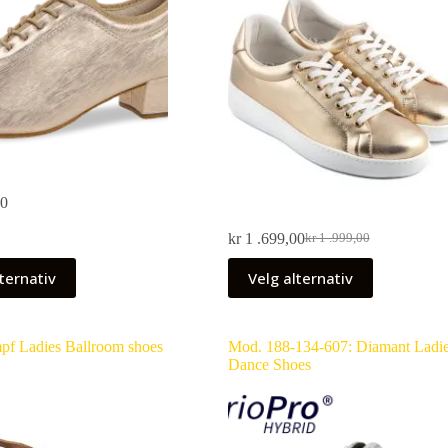
00
kr
1 .699,00
kr
1 .999,00
ternativ
Velg alternativ
pf Ladies Ballroom shoes
Mod. 188-134-607: Diamant Ladi
Dance Shoes