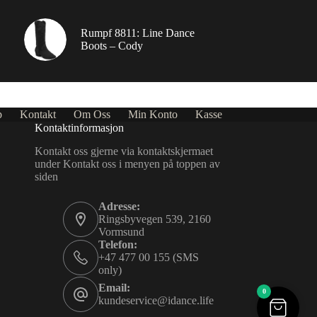
Rumpf 8811: Line Dance
Boots – Cody
p
Kontakt
Om Oss
Min Konto
Kasse
Kontaktinformasjon
Kontakt oss gjerne via kontaktskjermaet
under Kontakt oss i menyen på toppen av
siden
Adresse:
Ringsbyvegen 539, 2160
Vormsund
Telefon:
+47 477 00 155 (SMS
only)
Email:
0
kundeservice@idance.life