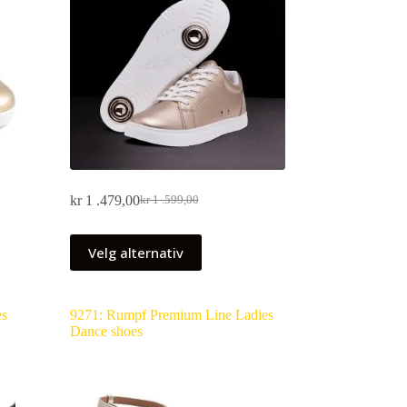
kr
1 .479,00
kr
1 .599,00
Velg alternativ
es
9271: Rumpf Premium Line Ladies
Dance shoes