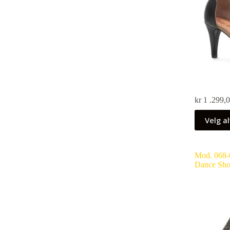
kr
1 .299,
Velg al
Mod. 068-
Dance Sho