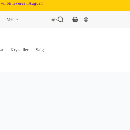
vil bli leveres i August!
Mer
Søk
ør
Krystaller
Salg