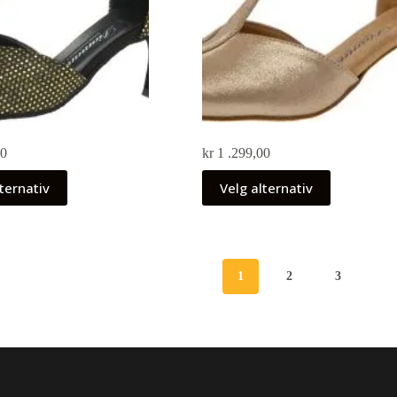
00
kr
1 .299,00
ternativ
Velg alternativ
1
2
3