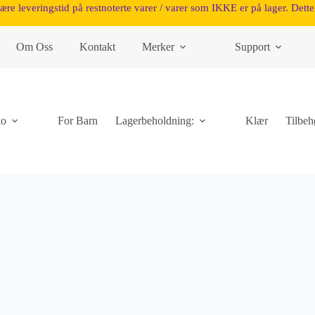
være leveringstid på restnoterte varer / varer som IKKE er på lager. Dette 
Om Oss
Kontakt
Merker
Support
ko
For Barn
Lagerbeholdning:
Klær
Tilbeh