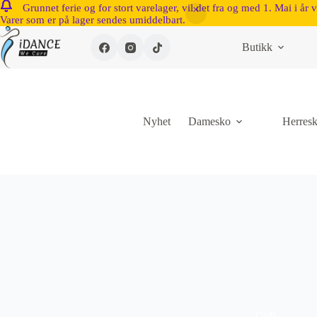
Grunnet ferie og for stort varelager, vil det fra og med 1. Mai i år 
Varer som er på lager sendes umiddelbart.
Butikk
Nyhet
Damesko
Herres
Gull