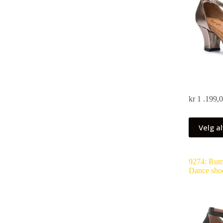
kr
1 .199,
Velg al
9274: Rum
Dance sho