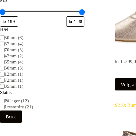
Pris
Hæl
50mm
(
6
)
37mm
(
4
)
70mm
(
3
)
42mm
(
2
)
kr
1 .299,
65mm
(
4
)
30mm
(
3
)
12mm
(
1
)
72mm
(
1
)
Velg al
35mm
(
1
)
Status
På lager
(
12
)
9210: Rum
I restordre
(
21
)
Bruk