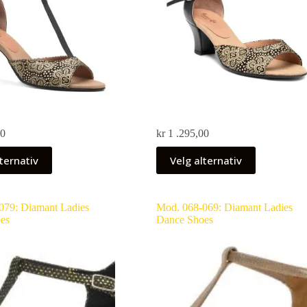
00
kr
1 .295,00
ternativ
Velg alternativ
079: Diamant Ladies
Mod. 068-069: Diamant Ladies
es
Dance Shoes