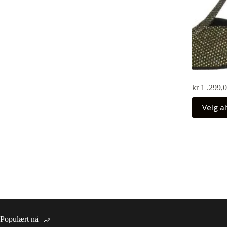
kr
1 .299,
Velg al
Populært nå