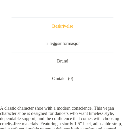
Beskrivelse
Tilleggsinformasjon
Brand
Omtaler (0)
A classic character shoe with a modern conscience. This vegan
character shoe is designed for dancers who want timeless style,
dependable support, and the confidence that comes with choosing
cruelty-free materials. Featuring a sturdy 1.5″ heel, adjustable strap,
and a soft yet durable upper, it delivers both comfort and control—