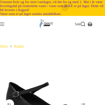
Grunnet ferie og for stort varelager, vil det fra og med 1. Mai i år være
leveringstid på restnoterte varer / varer som IKKE er på lager. Dette vil
bli leveres i August!
Varer som er på lager sendes umiddelbart.
Søk
Hjem
Butikk