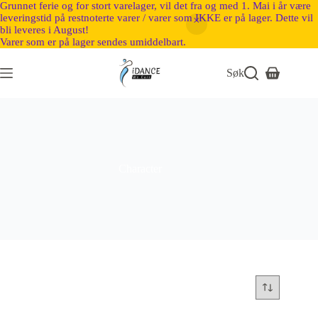
Grunnet ferie og for stort varelager, vil det fra og med 1. Mai i år være
leveringstid på restnoterte varer / varer som IKKE er på lager. Dette vil
bli leveres i August!
Varer som er på lager sendes umiddelbart.
Søk
Character