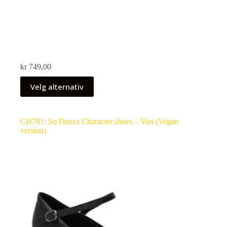
kr
749,00
Velg alternativ
CH791: So Danca Character shoes – Von (Vegan
version)