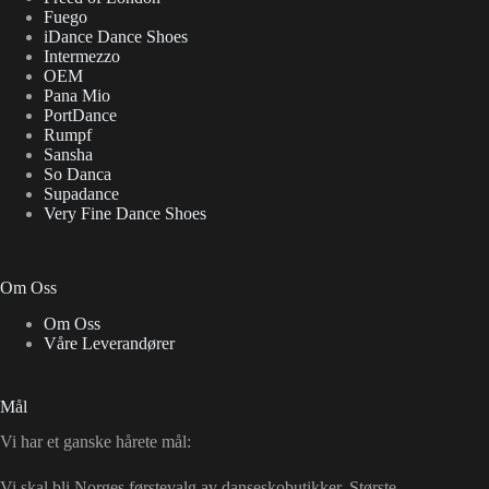
Fuego
iDance Dance Shoes
Intermezzo
OEM
Pana Mio
PortDance
Rumpf
Sansha
So Danca
Supadance
Very Fine Dance Shoes
Om Oss
Om Oss
Våre Leverandører
Mål
Vi har et ganske hårete mål:
Vi skal bli Norges førstevalg av danseskobutikker. Største