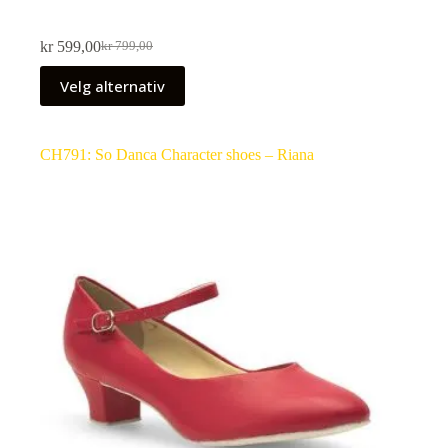
kr
599,00
kr
799,00
Velg alternativ
CH791: So Danca Character shoes – Riana