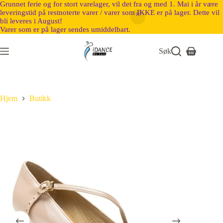
Grunnet ferie og for stort varelager, vil det fra og med 1. Mai i år være
leveringstid på restnoterte varer / varer som IKKE er på lager. Dette vil
bli leveres i August!
Varer som er på lager sendes umiddelbart.
Søk
Hjem
Butikk