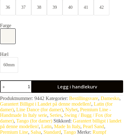
36
37
38
39
40
41
42
Farge
Hæl
60mm
Legg i handlekurv
Produktnummer:
9442
Kategorier:
Bestillingsvare
,
Damesko
,
Garantert Billigst i Landet på denne modellen!
,
Latin (for
damer)
,
Line Dance (for damer)
,
Nyhet
,
Premium Line -
Handmade In Italy serie
,
Series
,
Swing / Bugg / Fox (for
damer)
,
Tango (for damer)
Stikkord:
Garantert billigst i landet
på denne modellen!
,
Latin
,
Made In Italy
,
Pearl Sand
,
Premium Line
,
Salsa
,
Standard
,
Tango
Merke:
Rumpf