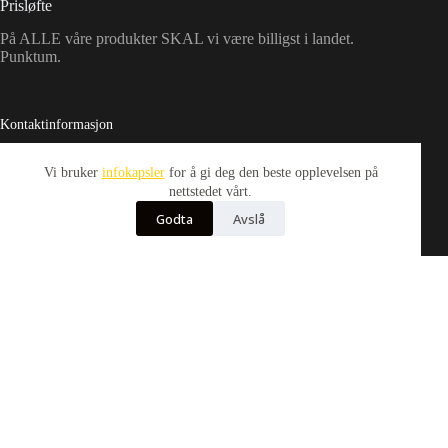
Prisløfte
På ALLE våre produkter SKAL vi være billigst i landet.
Punktum.
Kontaktinformasjon
Kontakt oss gjerne via kontaktskjermaet under Kontakt oss i
Vi bruker
infokapsler
for å gi deg den beste opplevelsen på
menyen på toppen av siden
nettstedet vårt.
Godta
Avslå
Adresse:
Ringsbyvegen 539, 2160 Vormsund
Telefon:
+47 477 00 155 (SMS only)
Email:
kundeservice@idance.life
Opphavsrett © 2026
Merker