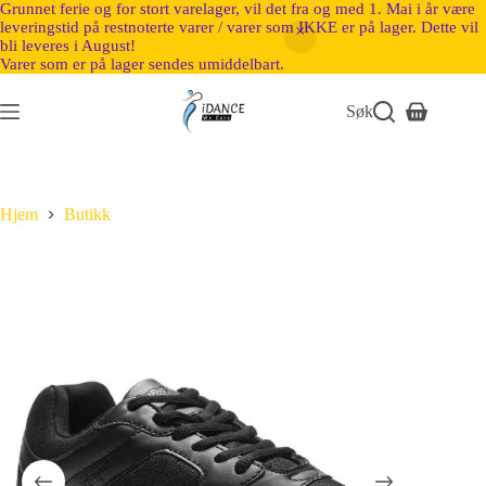
Grunnet ferie og for stort varelager, vil det fra og med 1. Mai i år være
leveringstid på restnoterte varer / varer som IKKE er på lager. Dette vil
bli leveres i August!
Varer som er på lager sendes umiddelbart.
Søk
Hjem
Butikk