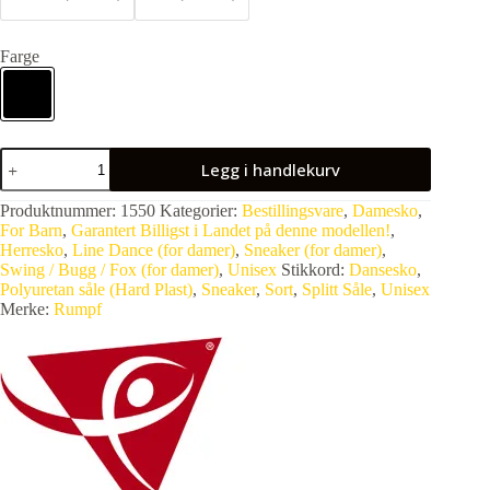
Farge
Legg i handlekurv
Produktnummer:
1550
Kategorier:
Bestillingsvare
,
Damesko
,
For Barn
,
Garantert Billigst i Landet på denne modellen!
,
Herresko
,
Line Dance (for damer)
,
Sneaker (for damer)
,
Swing / Bugg / Fox (for damer)
,
Unisex
Stikkord:
Dansesko
,
Polyuretan såle (Hard Plast)
,
Sneaker
,
Sort
,
Splitt Såle
,
Unisex
Merke:
Rumpf