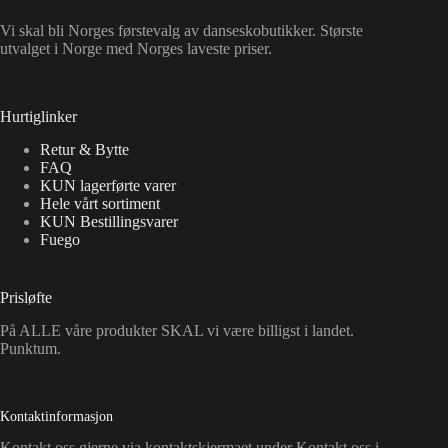
Vi skal bli Norges førstevalg av danseskobutikker. Største
utvalget i Norge med Norges laveste priser.
Hurtiglinker
Retur & Bytte
FAQ
KUN lagerførte varer
Hele vårt sortiment
KUN Bestillingsvarer
Fuego
Prisløfte
På ALLE våre produkter SKAL vi være billigst i landet.
Punktum.
Kontaktinformasjon
Kontakt oss gjerne via kontaktskjermaet under Kontakt oss i