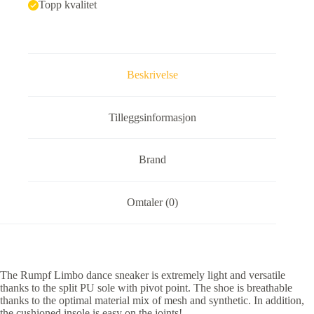
Topp kvalitet
Beskrivelse
Tilleggsinformasjon
Brand
Omtaler (0)
The Rumpf Limbo dance sneaker is extremely light and versatile
thanks to the split PU sole with pivot point. The shoe is breathable
thanks to the optimal material mix of mesh and synthetic. In addition,
the cushioned insole is easy on the joints!