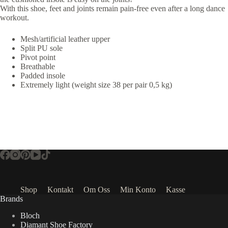
With this shoe, feet and joints remain pain-free even after a long dance
workout.
Mesh/artificial leather upper
Split PU sole
Pivot point
Breathable
Padded insole
Extremely light (weight size 38 per pair 0,5 kg)
Shop
Kontakt
Om Oss
Min Konto
Kasse
Brands
Bloch
Diamant Shoe Factory