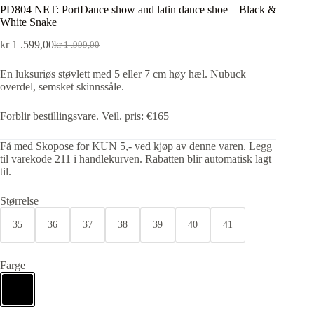
PD804 NET: PortDance show and latin dance shoe – Black &
White Snake
kr
1 .599,00
kr
1 .999,00
En luksuriøs støvlett med 5 eller 7 cm høy hæl. Nubuck
overdel, semsket skinnssåle.
Forblir bestillingsvare. Veil. pris: €165
Få med Skopose for KUN 5,- ved kjøp av denne varen. Legg
til varekode 211 i handlekurven. Rabatten blir automatisk lagt
til.
Størrelse
35
36
37
38
39
40
41
Farge