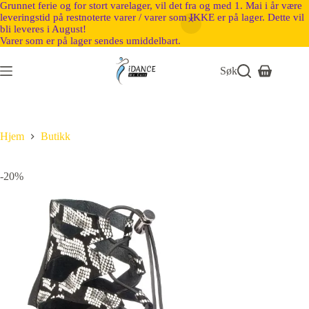
Grunnet ferie og for stort varelager, vil det fra og med 1. Mai i år være
leveringstid på restnoterte varer / varer som IKKE er på lager. Dette vil
bli leveres i August!
Varer som er på lager sendes umiddelbart.
Søk
Hjem
Butikk
-20%