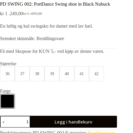
PD SWING 002: PortDance Swing shoe in Black Nubuck
kr
1 .249,00
kr
1 .499,00
En luftig og kul swingsko for damer med lav hæl.
Semsket skinnsåle. Bestillingsvare
Få med Skopose for KUN 5,- ved kjøp av denne varen.
Størrelse
36
37
38
39
40
41
42
Farge
Legg i handlekurv
Produktnummer:
PD SWING 002
Kategorier:
Bestillingsvare
,