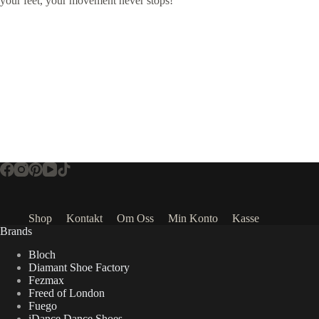
your feet, your movement never stops!
Shop
Kontakt
Om Oss
Min Konto
Kasse
Brands
Bloch
Diamant Shoe Factory
Fezmax
Freed of London
Fuego
iDance Dance Shoes