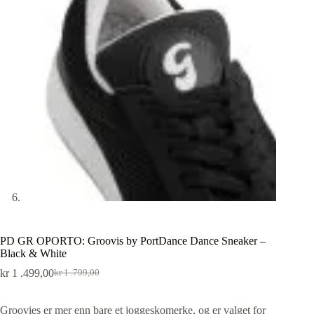
PD GR OPORTO: Groovis by PortDance Dance Sneaker –
Black & White
kr
1 .499,00
kr
1 .799,00
Groovies er mer enn bare et joggeskomerke, og er valget for