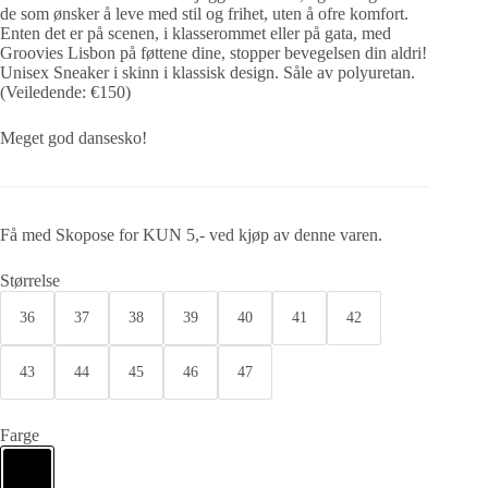
de som ønsker å leve med stil og frihet, uten å ofre komfort.
Enten det er på scenen, i klasserommet eller på gata, med
Groovies Lisbon på føttene dine, stopper bevegelsen din aldri!
Unisex Sneaker i skinn i klassisk design. Såle av polyuretan.
(Veiledende: €150)
Meget god dansesko!
Få med Skopose for KUN 5,- ved kjøp av denne varen.
Størrelse
36
37
38
39
40
41
42
43
44
45
46
47
Farge