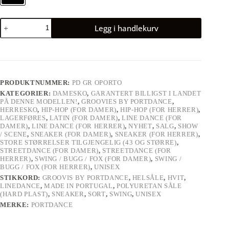
Legg i handlekurv
PRODUKTNUMMER:
PD GR OPORTO
KATEGORIER:
DAMESKO
,
GARANTERT BILLIGST I LANDET
PÅ DENNE MODELLEN!
,
GROOVIES BY PORTDANCE
,
HERRESKO
,
HIP-HOP (FOR DAMER)
,
HIP-HOP (FOR HERRER)
,
LAGERFØRES
,
LATIN (FOR DAMER)
,
LINE DANCE (FOR
DAMER)
,
LINE DANCE (FOR HERRER)
,
NYHET
,
SALG
,
SHOW
/ SCENE
,
SNEAKER (FOR DAMER)
,
SNEAKER (FOR HERRER)
,
STORE STØRRELSER TILGJENGELIG (43 OG STØRRE)
,
STREETDANCE (FOR DAMER)
,
STREETDANCE (FOR
HERRER)
,
SWING / BUGG / FOX (FOR DAMER)
,
SWING /
BUGG / FOX (FOR HERRER)
,
UNISEX
STIKKORD:
GROOVIS BY PORTDANCE
,
HELSÅLE
,
HVIT
,
LINEDANCE
,
MADE IN PORTUGAL
,
POLYURETAN SÅLE
(HARD PLAST)
,
SNEAKER
,
SORT
,
SWING
,
UNISEX
MERKE:
PORTDANCE