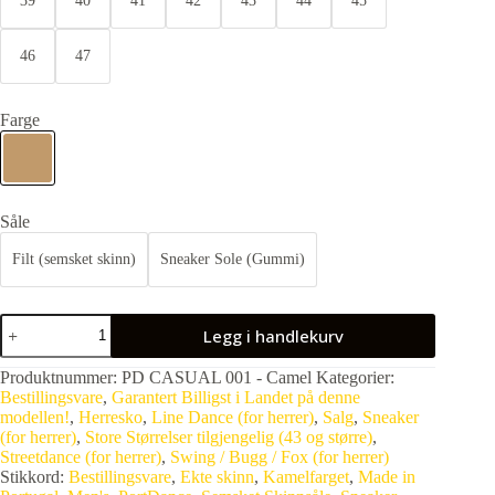
39
40
41
42
43
44
45
46
47
Farge
Såle
Filt (semsket skinn)
Sneaker Sole (Gummi)
Legg i handlekurv
Produktnummer:
PD CASUAL 001 - Camel
Kategorier:
Bestillingsvare
,
Garantert Billigst i Landet på denne
modellen!
,
Herresko
,
Line Dance (for herrer)
,
Salg
,
Sneaker
(for herrer)
,
Store Størrelser tilgjengelig (43 og større)
,
Streetdance (for herrer)
,
Swing / Bugg / Fox (for herrer)
Stikkord:
Bestillingsvare
,
Ekte skinn
,
Kamelfarget
,
Made in