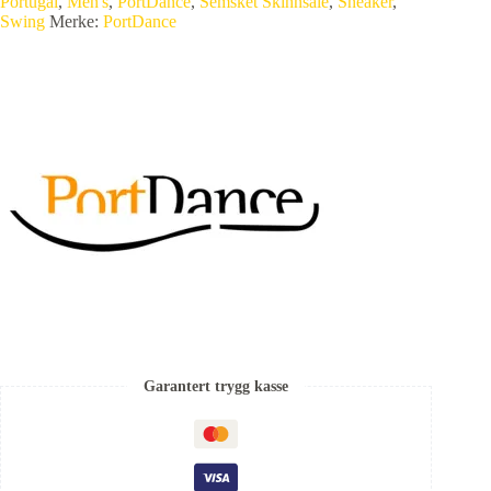
Portugal
,
Men's
,
PortDance
,
Semsket Skinnsåle
,
Sneaker
,
Swing
Merke:
PortDance
Garantert trygg kasse