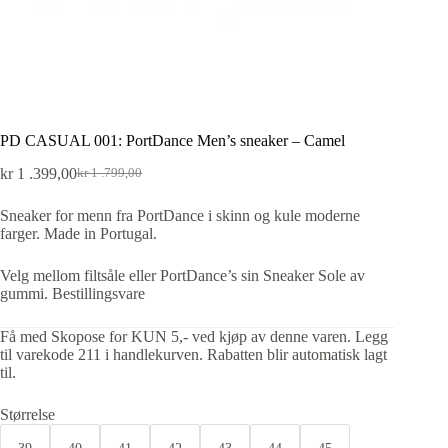
PD CASUAL 001: PortDance Men’s sneaker – Camel
kr
1 .399,00
kr
1 .799,00
Sneaker for menn fra PortDance i skinn og kule moderne
farger. Made in Portugal.
Velg mellom filtsåle eller PortDance’s sin Sneaker Sole av
gummi. Bestillingsvare
Få med Skopose for KUN 5,- ved kjøp av denne varen. Legg
til varekode 211 i handlekurven. Rabatten blir automatisk lagt
til.
Størrelse