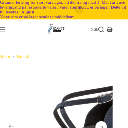
Grunnet ferie og for stort varelager, vil det fra og med 1. Mai i år være
leveringstid på restnoterte varer / varer som IKKE er på lager. Dette vil
bli leveres i August!
Varer som er på lager sendes umiddelbart.
Søk
Hjem
Butikk