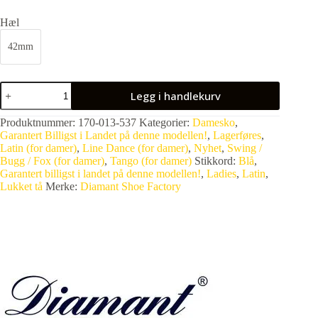
Hæl
42mm
Legg i handlekurv
Produktnummer:
170-013-537
Kategorier:
Damesko
,
Garantert Billigst i Landet på denne modellen!
,
Lagerføres
,
Latin (for damer)
,
Line Dance (for damer)
,
Nyhet
,
Swing /
Bugg / Fox (for damer)
,
Tango (for damer)
Stikkord:
Blå
,
Garantert billigst i landet på denne modellen!
,
Ladies
,
Latin
,
Lukket tå
Merke:
Diamant Shoe Factory