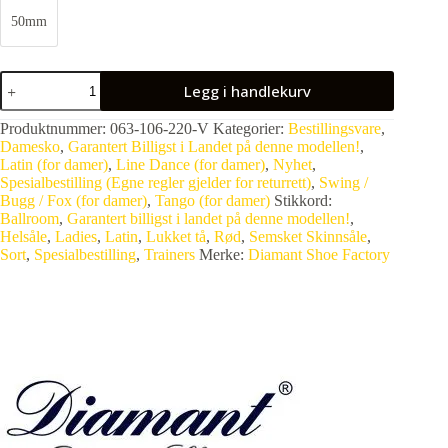
50mm
Legg i handlekurv
Produktnummer:
063-106-220-V
Kategorier:
Bestillingsvare
,
Damesko
,
Garantert Billigst i Landet på denne modellen!
,
Latin (for damer)
,
Line Dance (for damer)
,
Nyhet
,
Spesialbestilling (Egne regler gjelder for returrett)
,
Swing /
Bugg / Fox (for damer)
,
Tango (for damer)
Stikkord:
Ballroom
,
Garantert billigst i landet på denne modellen!
,
Helsåle
,
Ladies
,
Latin
,
Lukket tå
,
Rød
,
Semsket Skinnsåle
,
Sort
,
Spesialbestilling
,
Trainers
Merke:
Diamant Shoe Factory