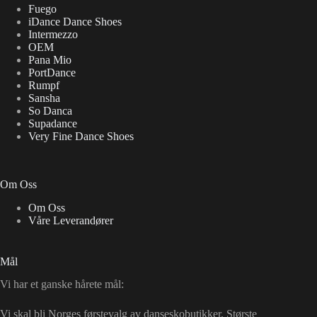
Fuego
iDance Dance Shoes
Intermezzo
OEM
Pana Mio
PortDance
Rumpf
Sansha
So Danca
Supadance
Very Fine Dance Shoes
Om Oss
Om Oss
Våre Leverandører
Mål
Vi har et ganske hårete mål:
Vi skal bli Norges førstevalg av danseskobutikker. Største