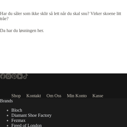
Har du såler som ikke sklir så lett når du skal snu? Virker skoene litt
tråe?
Da har du løsningen her.
Shop
Kontakt
Om Oss
Min Konto
Kasse
Brands
Bloch
Diamant Shoe Factory
Fezmax
Freed of London