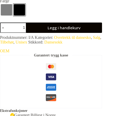
Farge
Legg i handlekurv
Produktnummer:
I/A
Kategorier:
Overtrekk til dansesko
,
Salg
,
Tilbehør
,
Unisex
Stikkord:
Dansesokk
OEM
Garantert trygg kasse
Ekstrafunksjoner
Garantert Billigst i Norge