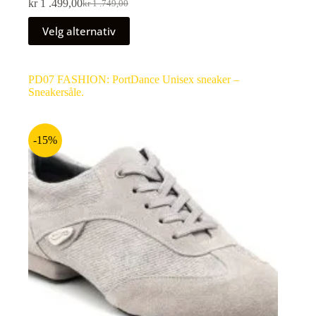
kr
1 .499,00
kr
1 .749,00
Velg alternativ
PD07 FASHION: PortDance Unisex sneaker –
Sneakersåle.
-15%