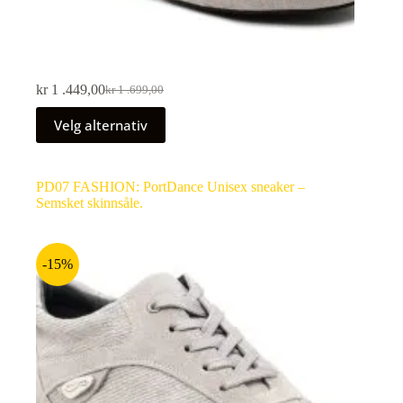
kr
1 .449,00
kr
1 .699,00
Velg alternativ
PD07 FASHION: PortDance Unisex sneaker –
Semsket skinnsåle.
-15%