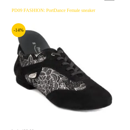
PD09 FASHION: PortDance Female sneaker
-14%