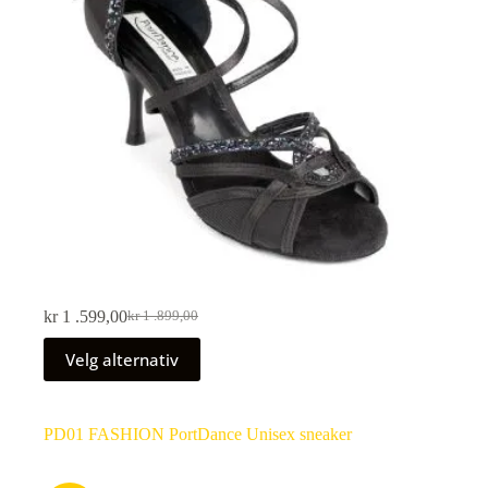
kr
1 .599,00
kr
1 .899,00
Velg alternativ
PD01 FASHION PortDance Unisex sneaker