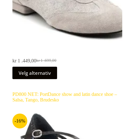
kr
1 .449,00
kr
1 .699,00
Velg alternativ
PD800 NET: PortDance show and latin dance shoe –
Salsa, Tango, Brudesko
-16%