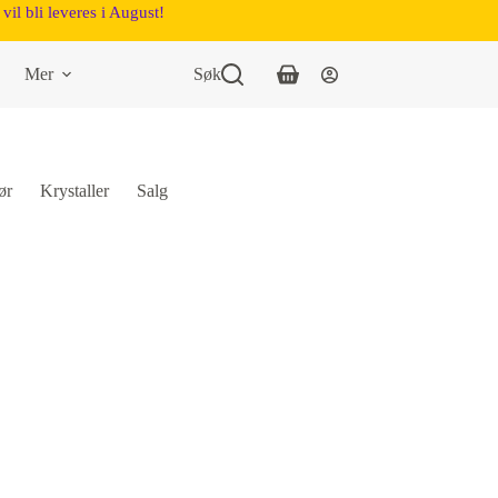
vil bli leveres i August!
Mer
Søk
ør
Krystaller
Salg