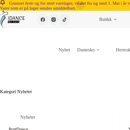
Grunnet ferie og for stort varelager, vil det fra og med 1. Mai i år 
Varer som er på lager sendes umiddelbart.
Butikk
Nyhet
Damesko
Herres
Kategori
Nyheter
Nyheter
PortDance