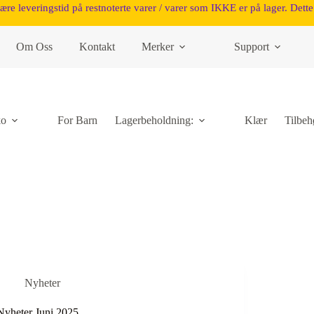
være leveringstid på restnoterte varer / varer som IKKE er på lager. Dette 
Om Oss
Kontakt
Merker
Support
ko
For Barn
Lagerbeholdning:
Klær
Tilbeh
Nyheter
Nyheter Juni 2025