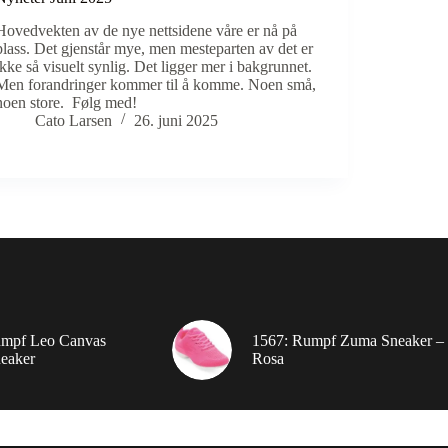
Hovedvekten av de nye nettsidene våre er nå på
plass. Det gjenstår mye, men mesteparten av det er
ikke så visuelt synlig. Det ligger mer i bakgrunnet.
Men forandringer kommer til å komme. Noen små,
noen store. Følg med!
Cato Larsen
26. juni 2025
umpf Leo Canvas
1567: Rumpf Zuma Sneaker –
eaker
Rosa