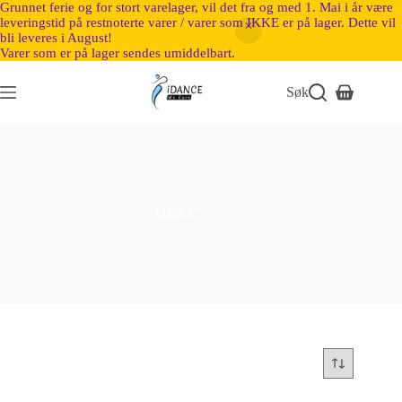
Grunnet ferie og for stort varelager, vil det fra og med 1. Mai i år være
leveringstid på restnoterte varer / varer som IKKE er på lager. Dette vil
bli leveres i August!
Varer som er på lager sendes umiddelbart.
Søk
USB-C