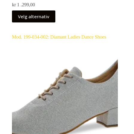
kr
1 .299,00
Velg alternativ
Mod. 199-034-002: Diamant Ladies Dance Shoes