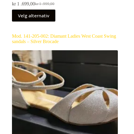
kr
1 .699,00
kr
1 .999,00
Velg alternativ
Mod. 141-205-002: Diamant Ladies West Coast Swing
sandals – Silver Brocade