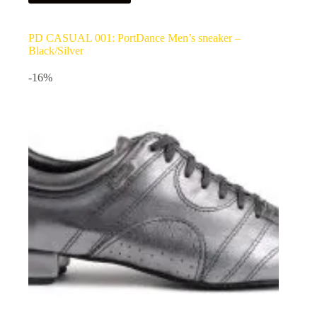
PD CASUAL 001: PortDance Men’s sneaker –
Black/Silver
-16%