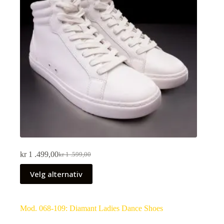
kr
1 .499,00
kr
1 .599,00
Velg alternativ
Mod. 068-109: Diamant Ladies Dance Shoes