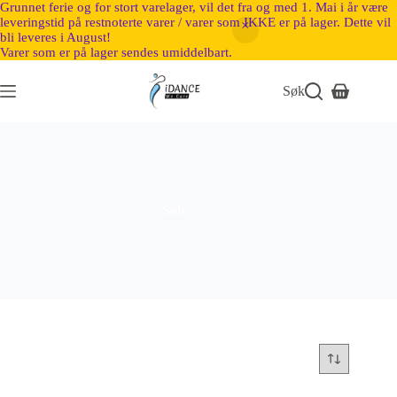
Grunnet ferie og for stort varelager, vil det fra og med 1. Mai i år være
leveringstid på restnoterte varer / varer som IKKE er på lager. Dette vil
bli leveres i August!
Varer som er på lager sendes umiddelbart.
Søk
Sølv