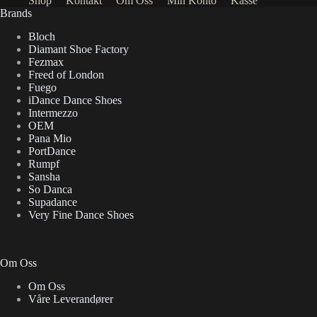
Shop
Kontakt
Om Oss
Min Konto
Kasse
Brands
Bloch
Diamant Shoe Factory
Fezmax
Freed of London
Fuego
iDance Dance Shoes
Intermezzo
OEM
Pana Mio
PortDance
Rumpf
Sansha
So Danca
Supadance
Very Fine Dance Shoes
Om Oss
Om Oss
Våre Leverandører