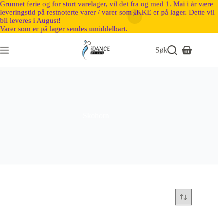
Grunnet ferie og for stort varelager, vil det fra og med 1. Mai i år være
leveringstid på restnoterte varer / varer som IKKE er på lager. Dette vil
bli leveres i August!
Varer som er på lager sendes umiddelbart.
Søk
Skohorn