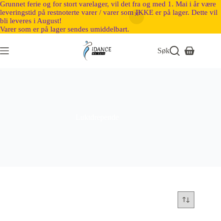
Grunnet ferie og for stort varelager, vil det fra og med 1. Mai i år være
leveringstid på restnoterte varer / varer som IKKE er på lager. Dette vil
bli leveres i August!
Varer som er på lager sendes umiddelbart.
Søk
Luktdrepende