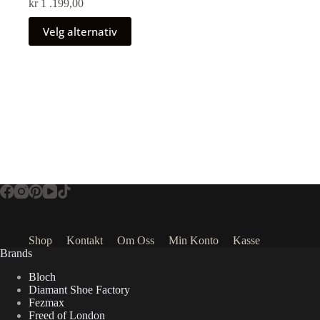
kr
1 .199,00
Velg alternativ
Shop
Kontakt
Om Oss
Min Konto
Kasse
Brands
Bloch
Diamant Shoe Factory
Fezmax
Freed of London