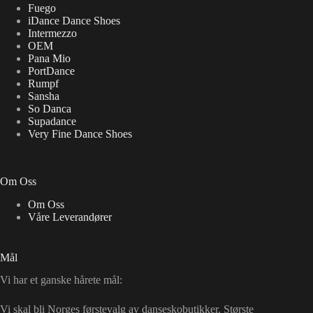
Fuego
iDance Dance Shoes
Intermezzo
OEM
Pana Mio
PortDance
Rumpf
Sansha
So Danca
Supadance
Very Fine Dance Shoes
Om Oss
Om Oss
Våre Leverandører
Mål
Vi har et ganske hårete mål:
Vi skal bli Norges førstevalg av danseskobutikker. Største