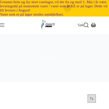
Grunnet ferie og for stort varelager, vil det fra og med 1. Mai i år være
leveringstid på restnoterte varer / varer som IKKE er på lager. Dette vil
bli leveres i August!
Varer som er på lager sendes umiddelbart.
Søk
Leopard