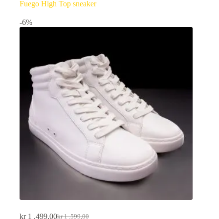
Fuego High Top sneaker
-6%
kr
1 .499,00
kr
1 .599,00