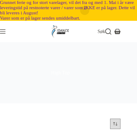
Grunnet ferie og for stort varelager, vil det fra og med 1. Mai i år være
leveringstid på restnoterte varer / varer som IKKE er på lager. Dette vil
bli leveres i August!
Varer som er på lager sendes umiddelbart.
Søk
High Top