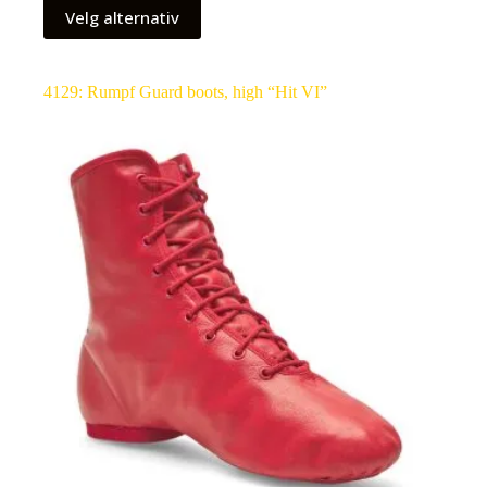
Velg alternativ
4129: Rumpf Guard boots, high “Hit VI”