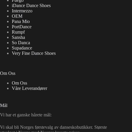
Fuego
iDance Dance Shoes
Intermezzo
OEM
Pana Mio
PortDance
Rumpf
Sansha
So Danca
Supadance
Very Fine Dance Shoes
Om Oss
Om Oss
Våre Leverandører
Mål
Vi har et ganske hårete mål:
Vi skal bli Norges førstevalg av danseskobutikker. Største