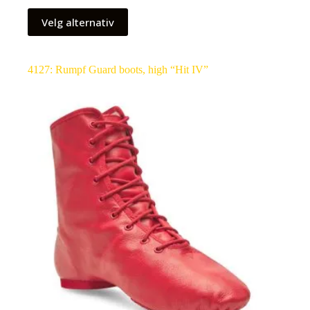
Velg alternativ
4127: Rumpf Guard boots, high “Hit IV”