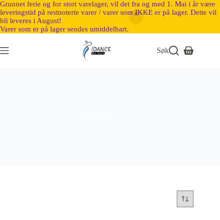
Grunnet ferie og for stort varelager, vil det fra og med 1. Mai i år være
leveringstid på restnoterte varer / varer som IKKE er på lager. Dette vil
bli leveres i August!
Varer som er på lager sendes umiddelbart.
Søk
Guard Boots