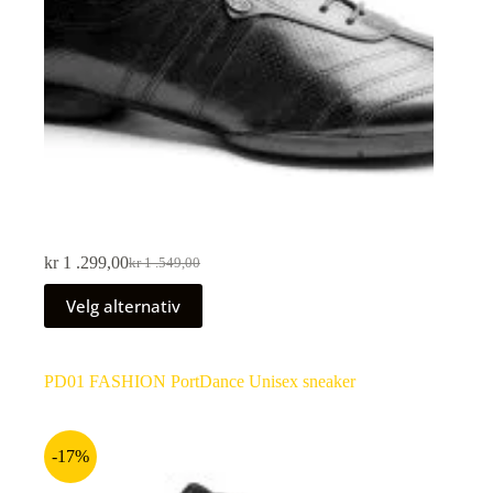
kr
1 .299,00
kr
1 .549,00
Velg alternativ
PD01 FASHION PortDance Unisex sneaker
-17%