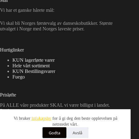
Mål
Vi har et ganske hårete mål:
Vi skal bli Norges førstevalg av danseskobutikker. Største
utvalget i Norge med Norges laveste priser.
Hurtiglinker
KUN lagerførte varer
Hele vårt sortiment
KUN Bestillingsvarer
Fuego
Prisløfte
På ALLE våre produkter SKAL vi være billigst i landet.
Punktum.
Vi bruker
infokapsler
for å gi deg den beste opplevelsen på
nettstedet vårt.
Kontaktinformasjon
Godta
Avslå