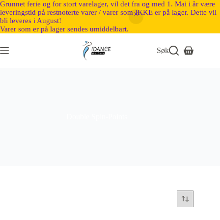
Grunnet ferie og for stort varelager, vil det fra og med 1. Mai i år være
leveringstid på restnoterte varer / varer som IKKE er på lager. Dette vil
bli leveres i August!
Varer som er på lager sendes umiddelbart.
Søk
Double Spin-Points