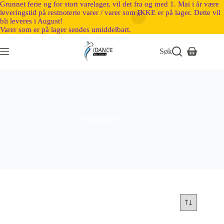
Grunnet ferie og for stort varelager, vil det fra og med 1. Mai i år være
leveringstid på restnoterte varer / varer som IKKE er på lager. Dette vil
bli leveres i August!
Varer som er på lager sendes umiddelbart.
Søk
Champagne