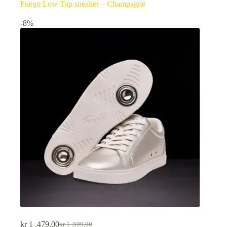
Fuego Low Top sneaker – Champagne
-8%
kr
1 .479,00
kr
1 .599,00