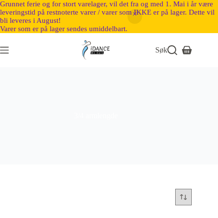
Grunnet ferie og for stort varelager, vil det fra og med 1. Mai i år være
leveringstid på restnoterte varer / varer som IKKE er på lager. Dette vil
bli leveres i August!
Varer som er på lager sendes umiddelbart.
Søk
3/4 armlengde