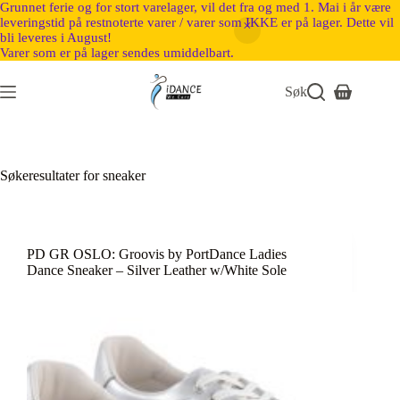
Grunnet ferie og for stort varelager, vil det fra og med 1. Mai i år være
leveringstid på restnoterte varer / varer som IKKE er på lager. Dette vil
bli leveres i August!
Varer som er på lager sendes umiddelbart.
Søk
Søkeresultater for sneaker
PD GR OSLO: Groovis by PortDance Ladies
Dance Sneaker – Silver Leather w/White Sole