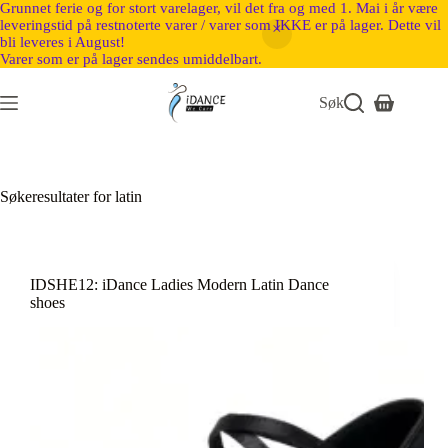
Grunnet ferie og for stort varelager, vil det fra og med 1. Mai i år være
leveringstid på restnoterte varer / varer som IKKE er på lager. Dette vil
bli leveres i August!
Varer som er på lager sendes umiddelbart.
Søk
Søkeresultater for latin
IDSHE12: iDance Ladies Modern Latin Dance
shoes